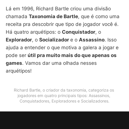
Lá em 1996, Richard Bartle criou uma divisão
chamada
Taxonomia de Bartle
, que é como uma
receita pra descobrir que tipo de jogador você é.
Há quatro arquétipos: o
Conquistador
, o
Explorador
, o
Socializador
e o
Assassino
. Isso
ajuda a entender o que motiva a galera a jogar e
pode ser
útil pra muito mais do que apenas os
games
. Vamos dar uma olhada nesses
arquétipos!
Richard Bartle, o criador da taxonomia, categoriza os 
jogadores em quatro principais tipos: Assassinos, 
Conquistadores, Exploradores e Socializadores.