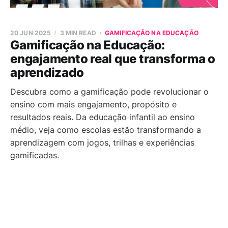
20 JUN 2025
3 MIN READ
GAMIFICAÇÃO NA EDUCAÇÃO
Gamificação na Educação:
engajamento real que transforma o
aprendizado
Descubra como a gamificação pode revolucionar o
ensino com mais engajamento, propósito e
resultados reais. Da educação infantil ao ensino
médio, veja como escolas estão transformando a
aprendizagem com jogos, trilhas e experiências
gamificadas.